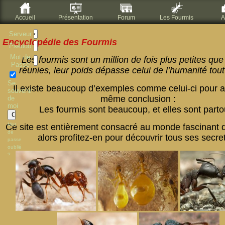
Accueil
Présentation
Forum
Les Fourmis
A
Serveur
Encyclopédie des Fourmis
Pseudo
Mot de
Les fourmis sont un million de fois plus petites qu
Passe
réunies, leur poids dépasse celui de l’humanité tout
Se
Il existe beaucoup d’exemples comme celui-ci pour ar
souvenir
même conclusion :
de
moi
Les fourmis sont beaucoup, et elles sont partou
Mot
Ce site est entièrement consacré au monde fascinant 
de
alors profitez-en pour découvrir tous ses secret
passe
oublié
?