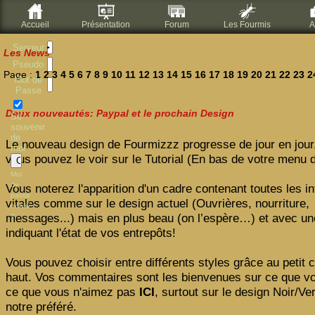
Accueil
Présentation
Forum
Les Fourmis
A
Serveur
Les News
Pseudo
Page :
1
2
3
4
5
6
7
8
9
10
11
12
13
14
15
16
17
18
19
20
21
22
23
2
Mot de
Passe
Deux nouveautés: Paypal et le prochain Design
Se
souvenir
de
Le nouveau design de Fourmizzz progresse de jour en jour,
moi
vous pouvez le voir sur le Tutorial (En bas de votre menu 
Mot
de
Vous noterez l'apparition d'un cadre contenant toutes les i
passe
vitales comme sur le design actuel (Ouvrières, nourriture,
oublié
messages...) mais en plus beau (on l’espère…) et avec un
?
indiquant l'état de vos entrepôts!
Vous pouvez choisir entre différents styles grâce au petit 
haut. Vos commentaires sont les bienvenues sur ce que vo
ce que vous n'aimez pas
ICI
, surtout sur le design Noir/Ver
notre préféré.