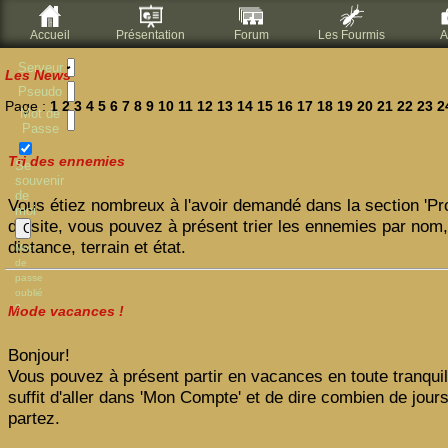
Accueil
Présentation
Forum
Les Fourmis
A
Serveur
Les News
Pseudo
Page :
1
2
3
4
5
6
7
8
9
10
11
12
13
14
15
16
17
18
19
20
21
22
23
2
Mot de
Passe
Tri des ennemies
Se
souvenir
de
Vous étiez nombreux à l'avoir demandé dans la section 'Pro
moi
du site, vous pouvez à présent trier les ennemies par nom, 
distance, terrain et état.
Mot
de
passe
oublié
?
Mode vacances !
Bonjour!
Vous pouvez à présent partir en vacances en toute tranquill
suffit d'aller dans 'Mon Compte' et de dire combien de jour
partez.